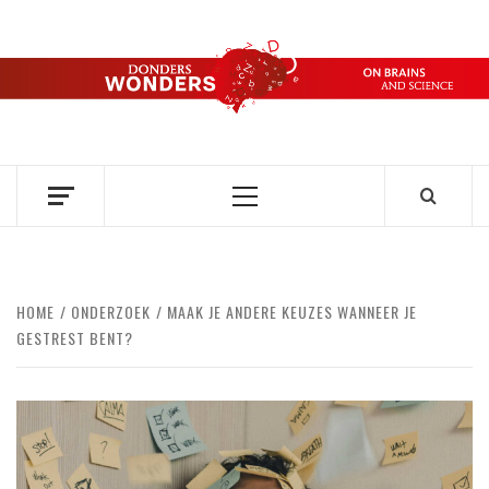
Ga
naar
de
DONDERS
inhoud
OVER HERSENEN EN WETENSCHAP // ON BRAINS AND
SCIENCE
WONDERS
Primair
menu
HOME
ONDERZOEK
MAAK JE ANDERE KEUZES WANNEER JE
GESTREST BENT?