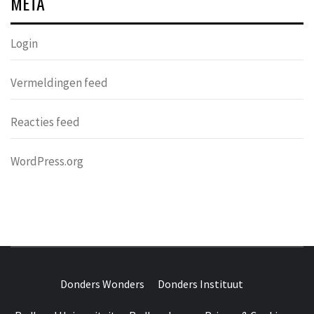
META
Login
Vermeldingen feed
Reacties feed
WordPress.org
DONDERS
OVER HERSENEN EN WETENSCHAP // ON BRAINS AND
SCIENCE
Donders Wonders
Donders Instituut
WONDERS