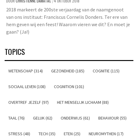
DOOR
CHRISTIENNE DAMATAC
4 OKTOBER 2018
/
2018 markeert de 200ste verjaardag van de naamgenoot
van ons instituut: Franciscus Cornelis Donders. Ter ere van
hem geven wij een feest! Waarom vieren we dit? En moet je
gaan? (Ja!)
TOPICS
WETENSCHAP (314)
GEZONDHEID (185)
COGNITIE (115)
SOCIAAL LEVEN (108)
COGNITION (101)
OVERTREF JEZELF (97)
HET MENSELIJK LICHAAM (88)
TAAL (76)
GELUK (62)
ONDERWIJS (61)
BEHAVIOUR (55)
STRESS (48)
TECH (35)
ETEN (25)
NEUROMYTHEN (17)