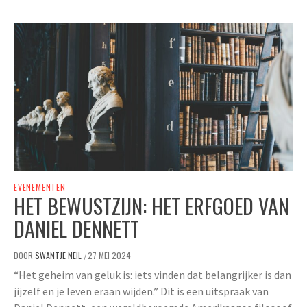
EVENEMENTEN
HET BEWUSTZIJN: HET ERFGOED VAN
DANIEL DENNETT
DOOR
SWANTJE NEIL
27 MEI 2024
/
“Het geheim van geluk is: iets vinden dat belangrijker is dan
jijzelf en je leven eraan wijden.” Dit is een uitspraak van