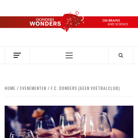
Ga
naar
de
DONDERS
inhoud
OVER HERSENEN EN WETENSCHAP // ON BRAINS AND
SCIENCE
WONDERS
Primair
menu
HOME
EVENEMENTEN
F.C. DONDERS (GEEN VOETBALCLUB)