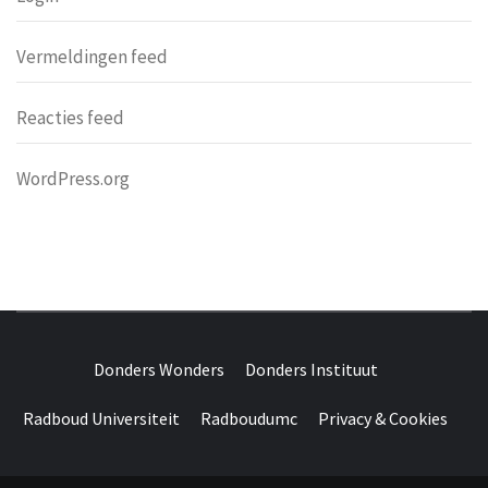
Vermeldingen feed
Reacties feed
WordPress.org
DONDERS
OVER HERSENEN EN WETENSCHAP // ON BRAINS AND
SCIENCE
Donders Wonders
Donders Instituut
WONDERS
Radboud Universiteit
Radboudumc
Privacy & Cookies