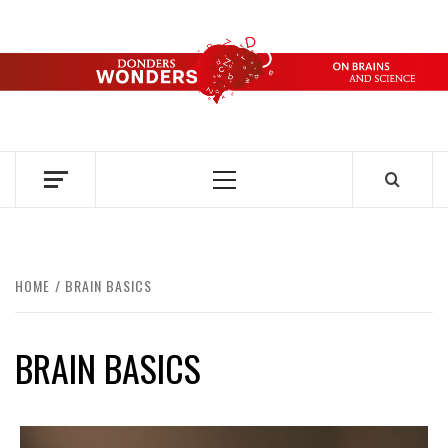
Ga
naar
de
DONDERS
inhoud
OVER HERSENEN EN WETENSCHAP // ON BRAINS AND
SCIENCE
WONDERS
Primair
menu
HOME
BRAIN BASICS
BRAIN BASICS