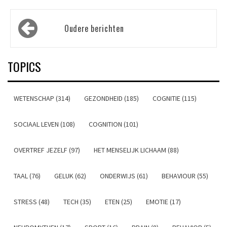
Berichtennavigatie
Oudere berichten
TOPICS
WETENSCHAP (314)
GEZONDHEID (185)
COGNITIE (115)
SOCIAAL LEVEN (108)
COGNITION (101)
OVERTREF JEZELF (97)
HET MENSELIJK LICHAAM (88)
TAAL (76)
GELUK (62)
ONDERWIJS (61)
BEHAVIOUR (55)
STRESS (48)
TECH (35)
ETEN (25)
EMOTIE (17)