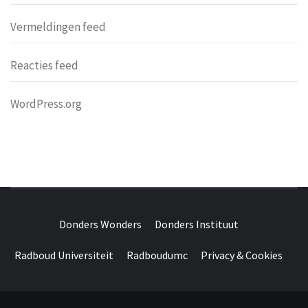
Vermeldingen feed
Reacties feed
WordPress.org
DONDERS
OVER HERSENEN EN WETENSCHAP // ON BRAINS AND
SCIENCE
Donders Wonders
Donders Instituut
WONDERS
Radboud Universiteit
Radboudumc
Privacy & Cookies