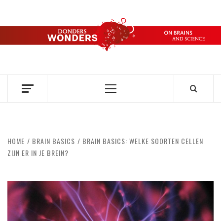
Ga
naar
de
DONDERS
inhoud
OVER HERSENEN EN WETENSCHAP // ON BRAINS AND
SCIENCE
WONDERS
Primair
menu
HOME
BRAIN BASICS
BRAIN BASICS: WELKE SOORTEN CELLEN
ZIJN ER IN JE BREIN?