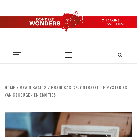
Ga
naar
de
DONDERS
inhoud
OVER HERSENEN EN WETENSCHAP // ON BRAINS AND
SCIENCE
WONDERS
Primair
menu
HOME
BRAIN BASICS
BRAIN BASICS: ONTRAFEL DE MYSTERIES
VAN GEHEUGEN EN EMOTIES