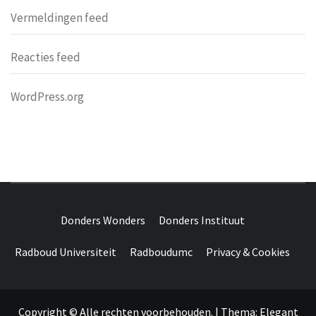
Vermeldingen feed
Reacties feed
WordPress.org
DONDERS
OVER HERSENEN EN WETENSCHAP // ON BRAINS AND
SCIENCE
Donders Wonders
Donders Instituut
WONDERS
Radboud Universiteit
Radboudumc
Privacy & Cookies
Copyright © Alle rechten voorbehouden.
|
Thema:
Elegant