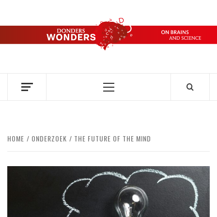
Ga
naar
de
DONDERS
inhoud
OVER HERSENEN EN WETENSCHAP // ON BRAINS AND
SCIENCE
WONDERS
Primair
menu
HOME
ONDERZOEK
THE FUTURE OF THE MIND