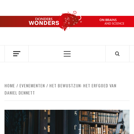
Ga
naar
de
DONDERS
inhoud
OVER HERSENEN EN WETENSCHAP // ON BRAINS AND
SCIENCE
WONDERS
Primair
menu
HOME
EVENEMENTEN
HET BEWUSTZIJN: HET ERFGOED VAN
DANIEL DENNETT