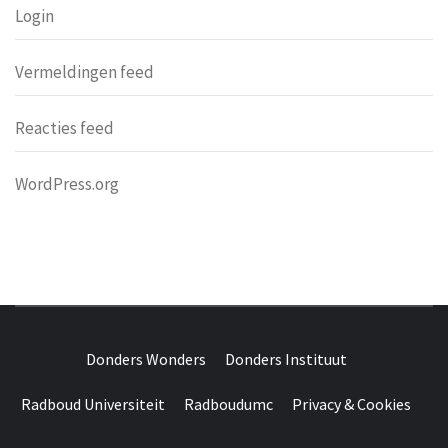
Login
Vermeldingen feed
Reacties feed
WordPress.org
DONDERS
OVER HERSENEN EN WETENSCHAP // ON BRAINS AND
SCIENCE
Donders Wonders
Donders Instituut
WONDERS
Radboud Universiteit
Radboudumc
Privacy & Cookies