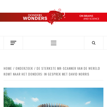
Ga
naar
de
DONDERS
inhoud
OVER HERSENEN EN WETENSCHAP // ON BRAINS AND
SCIENCE
WONDERS
Primair
menu
HOME
ONDERZOEK
DE STERKSTE MR-SCANNER VAN DE WERELD
KOMT NAAR HET DONDERS: IN GESPREK MET DAVID NORRIS