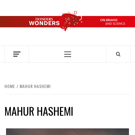
Ga
naar
de
DONDERS
inhoud
OVER HERSENEN EN WETENSCHAP // ON BRAINS AND
SCIENCE
WONDERS
Primair
menu
HOME
MAHUR HASHEMI
MAHUR HASHEMI