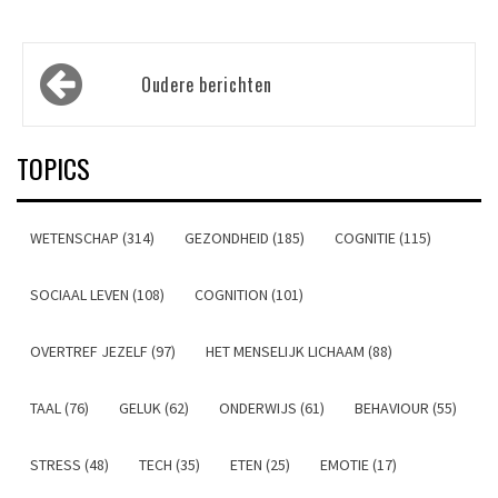
Berichtennavigatie
Oudere berichten
TOPICS
WETENSCHAP (314)
GEZONDHEID (185)
COGNITIE (115)
SOCIAAL LEVEN (108)
COGNITION (101)
OVERTREF JEZELF (97)
HET MENSELIJK LICHAAM (88)
TAAL (76)
GELUK (62)
ONDERWIJS (61)
BEHAVIOUR (55)
STRESS (48)
TECH (35)
ETEN (25)
EMOTIE (17)