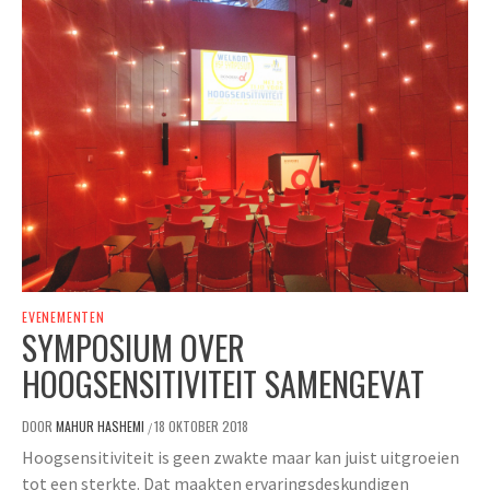
EVENEMENTEN
SYMPOSIUM OVER
HOOGSENSITIVITEIT SAMENGEVAT
DOOR
MAHUR HASHEMI
18 OKTOBER 2018
/
Hoogsensitiviteit is geen zwakte maar kan juist uitgroeien
tot een sterkte. Dat maakten ervaringsdeskundigen