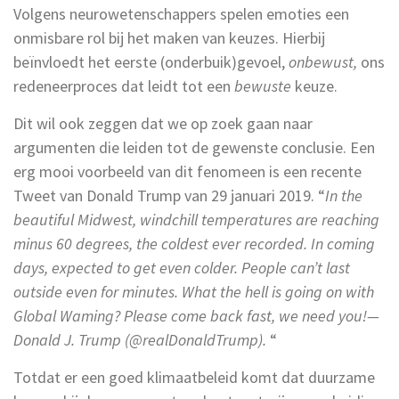
Volgens neurowetenschappers spelen emoties een
onmisbare rol bij het maken van keuzes. Hierbij
beïnvloedt het eerste (onderbuik)gevoel,
onbewust,
ons
redeneerproces dat leidt tot een
bewuste
keuze.
Dit wil ook zeggen dat we op zoek gaan naar
argumenten die leiden tot de gewenste conclusie. Een
erg mooi voorbeeld van dit fenomeen is een recente
Tweet van Donald Trump van 29 januari 2019. “
In the
beautiful Midwest, windchill temperatures are reaching
minus 60 degrees, the coldest ever recorded. In coming
days, expected to get even colder. People can’t last
outside even for minutes. What the hell is going on with
Global Waming? Please come back fast, we need you!—
Donald J. Trump (@realDonaldTrump).
“
Totdat er een goed klimaatbeleid komt dat duurzame