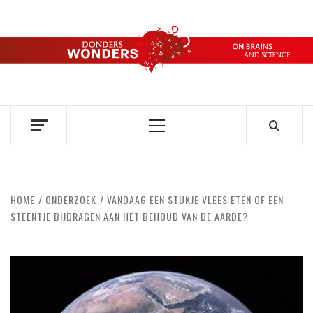
Ga
naar
de
DONDERS
inhoud
OVER HERSENEN EN WETENSCHAP // ON BRAINS AND
SCIENCE
WONDERS
Primair
menu
HOME
ONDERZOEK
VANDAAG EEN STUKJE VLEES ETEN OF EEN
STEENTJE BIJDRAGEN AAN HET BEHOUD VAN DE AARDE?