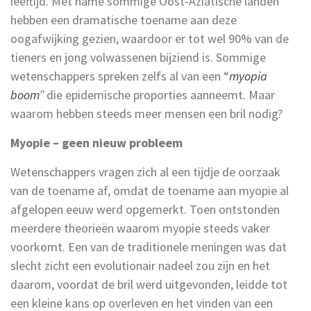
leeftijd. Met name sommige Oost-Aziatische landen
hebben een dramatische toename aan deze
oogafwijking gezien, waardoor er tot wel 90% van de
tieners en jong volwassenen bijziend is. Sommige
wetenschappers spreken zelfs al van een “
myopia
boom
”
die epidemische proporties aanneemt. Maar
waarom hebben steeds meer mensen een bril nodig?
Myopie – geen nieuw probleem
Wetenschappers vragen zich al een tijdje de oorzaak
van de toename af, omdat de toename aan myopie al
afgelopen eeuw werd opgemerkt. Toen ontstonden
meerdere theorieën waarom myopie steeds vaker
voorkomt. Een van de traditionele meningen was dat
slecht zicht een evolutionair nadeel zou zijn en het
daarom, voordat de bril werd uitgevonden, leidde tot
een kleine kans op overleven en het vinden van een