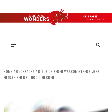
Ga
naar
de
DONDERS
inhoud
OVER HERSENEN EN WETENSCHAP // ON BRAINS AND
SCIENCE
WONDERS
Primair
menu
HOME
ONDERZOEK
DIT IS DE REDEN WAAROM STEEDS MEER
MENSEN EEN BRIL NODIG HEBBEN