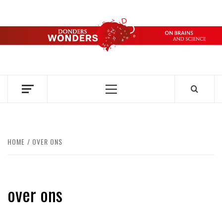
Ga
naar
de
DONDERS
inhoud
OVER HERSENEN EN WETENSCHAP // ON BRAINS AND
SCIENCE
WONDERS
Primair
menu
HOME
OVER ONS
over ons