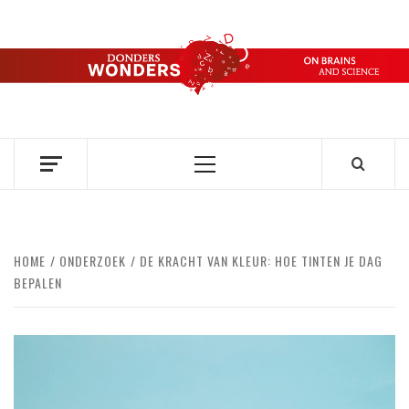
Ga
naar
de
DONDERS
inhoud
OVER HERSENEN EN WETENSCHAP // ON BRAINS AND
SCIENCE
WONDERS
Primair
menu
HOME
ONDERZOEK
DE KRACHT VAN KLEUR: HOE TINTEN JE DAG
BEPALEN