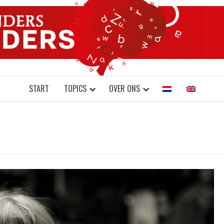
DONDERS W
N BRAINS AND SCIENCE
START
TOPICS
OVER ONS