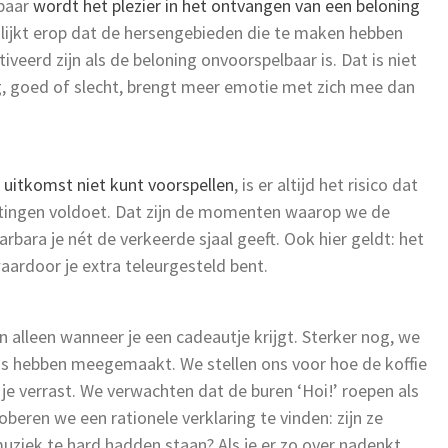
kbaar
wordt het plezier in het ontvangen van een beloning
 lijkt erop dat de hersengebieden die te maken hebben
eerd zijn als de beloning onvoorspelbaar is. Dat is niet
ing, goed of slecht, brengt meer emotie met zich mee dan
e uitkomst niet kunt voorspellen
, is er altijd het risico dat
achtingen voldoet. Dat zijn de momenten waarop we de
rbara je nét de verkeerde sjaal geeft. Ook hier geldt: het
aardoor je extra teleurgesteld bent.
 alleen wanneer je een cadeautje krijgt. Sterker nog, we
ns hebben meegemaakt. We stellen ons voor hoe de koffie
je verrast. We verwachten dat de buren ‘Hoi!’ roepen als
beren we een rationele verklaring te vinden: zijn ze
iek te hard hadden staan? Als je er zo over nadenkt,