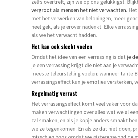
zelfs overtreft, zijn we op ons gelukkigst. Blij
vergroot als mensen het niet verwachten
. Het
met het verwerken van beloningen, meer geactiv
heel gek, als je erover nadenkt. Elke verrass
als we het verwacht hadden.
Het kan ook slecht voelen
Omdat het idee van een verrassing is dat
je d
je een verrassing krijgt die niet aan je verw
meeste teleurstelling voelen: wanneer tante Ba
verrassingseffect kan je emoties versterken, w
Regelmatig verrast
Het verrassingseffect komt veel vaker voor dan
maken verwachtingen over alles wat we al ee
zal smaken, en als je kopje anders smaakt ben 
we ze tegenkomen. En als ze dat niet doen, pro
misschien boos omdat we gisterenavond de muz