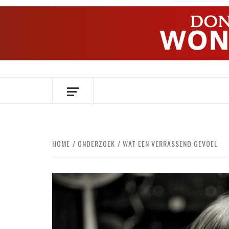
Ga
naar
de
inhoud
OVER HERSENEN EN WETENSCHAP // O
HOME
ONDERZOEK
WAT EEN VERRASSEND GEVOEL