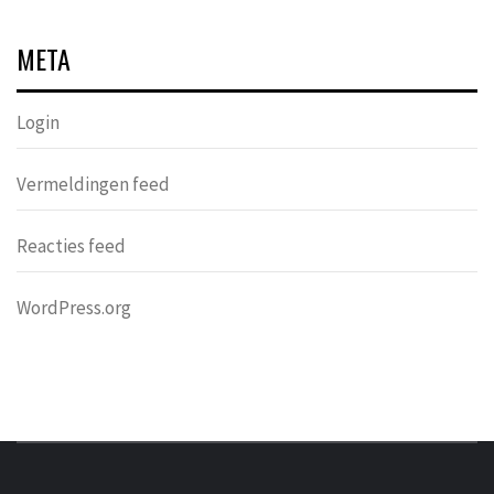
META
Login
Vermeldingen feed
Reacties feed
WordPress.org
DONDERS
OVER HERSENEN EN WETENSCHAP // ON BRAINS AND
SCIENCE