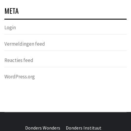
META
Login
Vermeldingen feed
Reacties feed
WordPress.org
DONDERS
OVER HERSENEN EN WETENSCHAP // ON BRAINS AND
SCIENCE
Donders Wonders
Donders Instituut