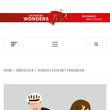
Ga
naar
de
DONDERS
inhoud
OVER HERSENEN EN WETENSCHAP // ON BRAINS AND
SCIENCE
WONDERS
Primair
menu
HOME
ONDERZOEK
VERDER LEVEN MET PARKINSON