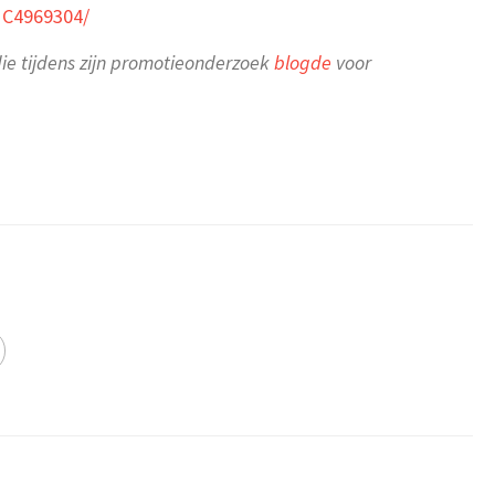
PMC4969304/
die tijdens zijn promotieonderzoek
blogde
voor