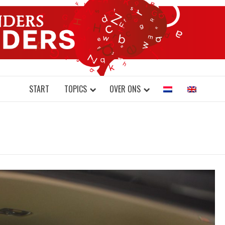
DONDERS W
N BRAINS AND SCIENCE
START
TOPICS
OVER ONS