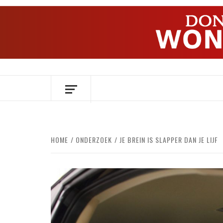
Ga
naar
de
inhoud
OVER HERSENEN EN WETENSCHAP // O
HOME
ONDERZOEK
JE BREIN IS SLAPPER DAN JE LIJF