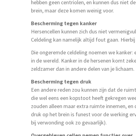
hebben geen centriolen, en kunnen dus niet del
brein, maar deze komen weinig voor.
Bescherming tegen kanker
Hersencellen kunnen zich dus niet vermenigvuld
Celdeling kan namelijk altijd fout gaan. Hierbi
Die ongeremde celdeling noemen we kanker: ee
in de wereld. Kanker in de hersenen komt zeker
zeldzamer dan in andere delen van je lichaam.
Bescherming tegen druk
Een andere reden zou kunnen zijn dat de ruimt
die wel eens een kopstoot heeft gekregen wee
zouden alleen maar extra ruimte innemen, en d
druk op het brein is funest voor de werking er
bij verwonding ook zo gevaarlijk).
Overgebleven cellen nemen functies over