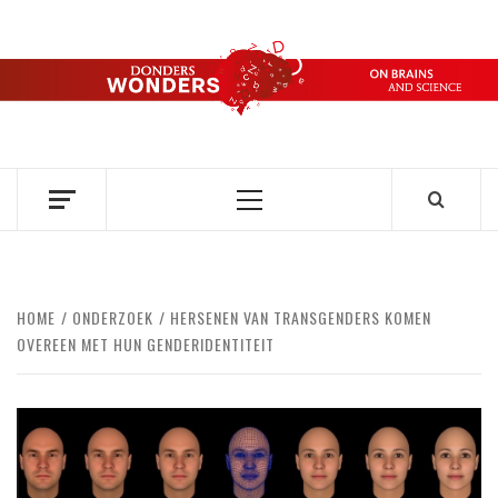
Ga
naar
de
DONDERS
inhoud
OVER HERSENEN EN WETENSCHAP // ON BRAINS AND
SCIENCE
WONDERS
Primair
menu
HOME
ONDERZOEK
HERSENEN VAN TRANSGENDERS KOMEN
OVEREEN MET HUN GENDERIDENTITEIT