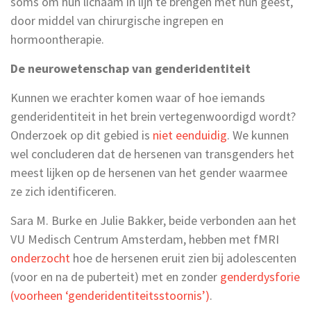
soms om hun lichaam in lijn te brengen met hun geest,
door middel van chirurgische ingrepen en
hormoontherapie.
De neurowetenschap van genderidentiteit
Kunnen we erachter komen waar of hoe iemands
genderidentiteit in het brein vertegenwoordigd wordt?
Onderzoek op dit gebied is
niet eenduidig
. We kunnen
wel concluderen dat de hersenen van transgenders het
meest lijken op de hersenen van het gender waarmee
ze zich identificeren.
Sara M. Burke en Julie Bakker, beide verbonden aan het
VU Medisch Centrum Amsterdam, hebben met fMRI
onderzocht
hoe de hersenen eruit zien bij adolescenten
(voor en na de puberteit) met en zonder
genderdysforie
(voorheen ‘genderidentiteitsstoornis’)
.