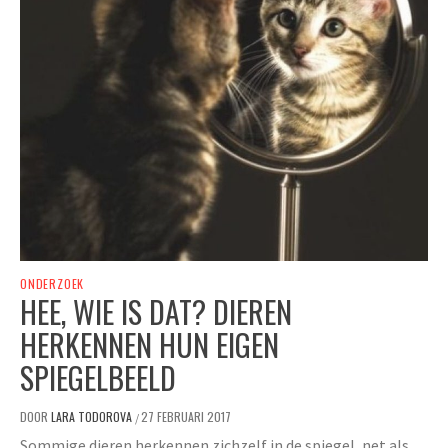
ONDERZOEK
HEE, WIE IS DAT? DIEREN
HERKENNEN HUN EIGEN
SPIEGELBEELD
DOOR
LARA TODOROVA
27 FEBRUARI 2017
/
Sommige dieren herkennen zichzelf in de spiegel, net als