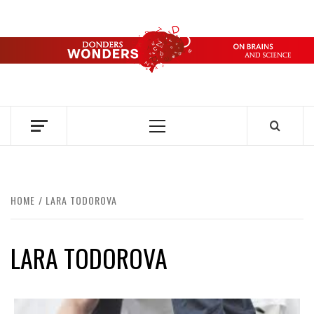
Ga
naar
de
DONDERS
inhoud
OVER HERSENEN EN WETENSCHAP // ON BRAINS AND
SCIENCE
WONDERS
Primair
menu
HOME
LARA TODOROVA
LARA TODOROVA