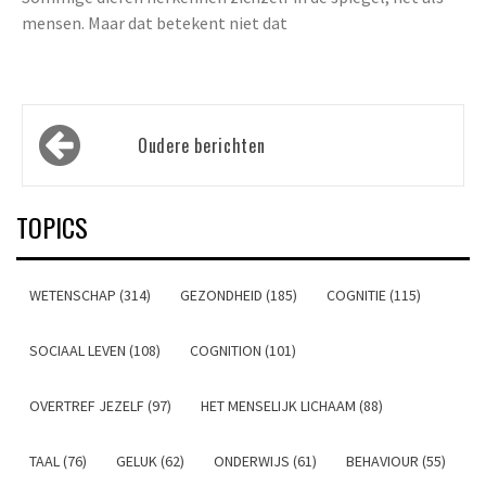
mensen. Maar dat betekent niet dat
Berichtennavigatie
Oudere berichten
TOPICS
WETENSCHAP (314)
GEZONDHEID (185)
COGNITIE (115)
SOCIAAL LEVEN (108)
COGNITION (101)
OVERTREF JEZELF (97)
HET MENSELIJK LICHAAM (88)
TAAL (76)
GELUK (62)
ONDERWIJS (61)
BEHAVIOUR (55)