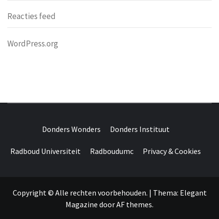
Reacties feed
WordPress.org
DONDERS
OVER HERSENEN EN WETENSCHAP // ON BRAINS AND
SCIENCE
Donders Wonders
Donders Instituut
WONDERS
Radboud Universiteit
Radboudumc
Privacy & Cookies
Copyright © Alle rechten voorbehouden.
|
Thema:
Elegant
Magazine
door
AF themes
.