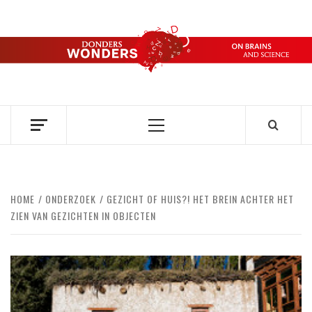
Ga
naar
de
DONDERS
inhoud
OVER HERSENEN EN WETENSCHAP // ON BRAINS AND
SCIENCE
WONDERS
Primair
menu
HOME
ONDERZOEK
GEZICHT OF HUIS?! HET BREIN ACHTER HET
ZIEN VAN GEZICHTEN IN OBJECTEN