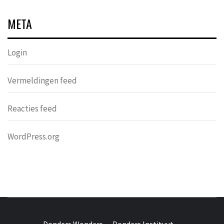
META
Login
Vermeldingen feed
Reacties feed
WordPress.org
DONDERS
OVER HERSENEN EN WETENSCHAP // ON BRAINS AND
SCIENCE
Donders Wonders
Donders Instituut