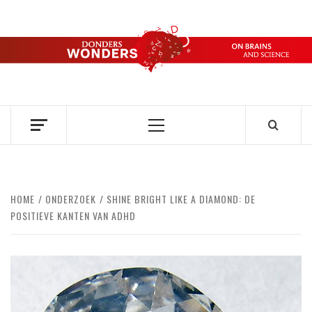
Ga
naar
de
DONDERS
inhoud
OVER HERSENEN EN WETENSCHAP // ON BRAINS AND
SCIENCE
WONDERS
Primair
menu
HOME
ONDERZOEK
SHINE BRIGHT LIKE A DIAMOND: DE
POSITIEVE KANTEN VAN ADHD