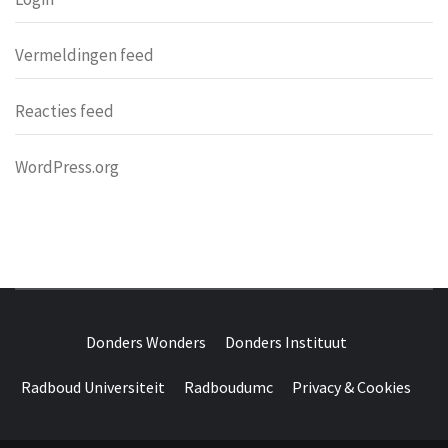
Vermeldingen feed
Reacties feed
WordPress.org
DONDERS
OVER HERSENEN EN WETENSCHAP // ON BRAINS AND
SCIENCE
Donders Wonders
Donders Instituut
WONDERS
Radboud Universiteit
Radboudumc
Privacy & Cookies