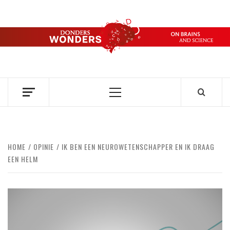
Ga
naar
de
DONDERS
inhoud
OVER HERSENEN EN WETENSCHAP // ON BRAINS AND
SCIENCE
WONDERS
Primair
menu
HOME
OPINIE
IK BEN EEN NEUROWETENSCHAPPER EN IK DRAAG
EEN HELM