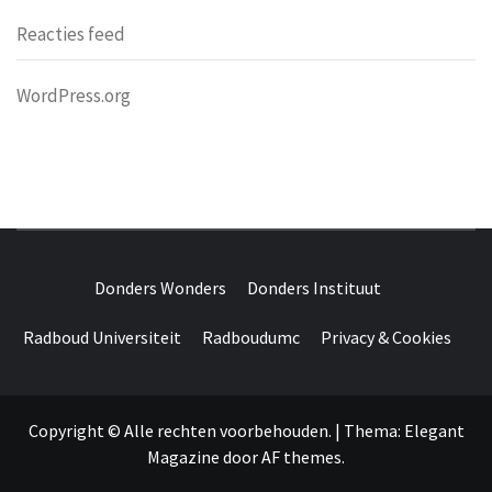
Reacties feed
WordPress.org
DONDERS
OVER HERSENEN EN WETENSCHAP // ON BRAINS AND
SCIENCE
Donders Wonders
Donders Instituut
WONDERS
Radboud Universiteit
Radboudumc
Privacy & Cookies
Copyright © Alle rechten voorbehouden.
|
Thema:
Elegant
Magazine
door
AF themes
.