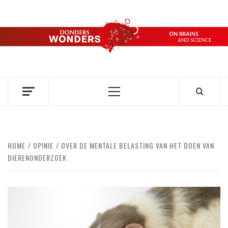
Ga
naar
de
DONDERS
inhoud
OVER HERSENEN EN WETENSCHAP // ON BRAINS AND
SCIENCE
WONDERS
Primair
menu
HOME
OPINIE
OVER DE MENTALE BELASTING VAN HET DOEN VAN
DIERENONDERZOEK