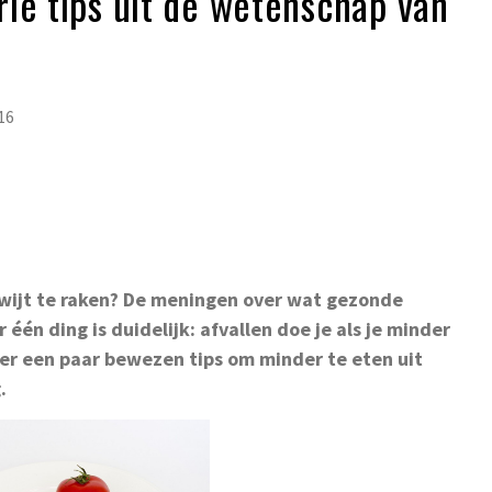
ie tips uit de wetenschap van
16
kwijt te raken? De meningen over wat gezonde
ar
éé
n ding is duidelijk: afvallen doe je als je minder
ier een paar bewezen tips om minder te eten uit
.