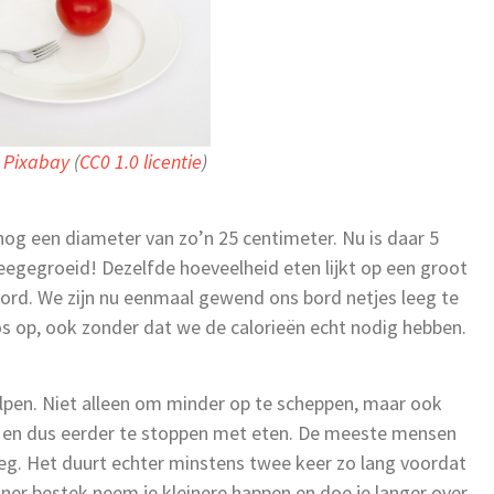
a
Pixabay
(
CC0 1.0 licentie
)
og een diameter van zo’n 25 centimeter. Nu is daar 5
eegegroeid! Dezelfde hoeveelheid eten lijkt op een groot
bord. We zijn nu eenmaal gewend ons bord netjes leeg te
os op, ook zonder dat we de calorieën echt nodig hebben.
helpen. Niet alleen om minder op te scheppen, maar ook
en en dus eerder te stoppen met eten. De meeste mensen
eg. Het duurt echter minstens twee keer zo lang voordat
einer bestek neem je kleinere happen en doe je langer over