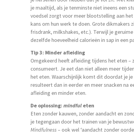
je maaltijd, als je tenminste niet ineens een
voedsel zorgt voor meer blootstelling aan he
kans om hun werk te doen. Grote dikmakers zi
frisdrank, milkshakes, etc.). Terwijl je geruim
dezelfde hoeveelheid calorieën in sap in een p
Tip 3: Minder afleiding
Omgekeerd heeft afleiding tijdens het eten – z
consumeert. Je eet dan niet alleen meer tijden
het eten. Waarschijnlijk komt dit doordat je je
resulteert dan in eerder en meer snacken na ee
afleiding en minder eten.
De oplossing:
mindful
eten
Eten zonder kauwen, zonder aandacht en zonde
je tegengaan door het trainen van je bewust
Mindfulness
– ook wel ‘aandacht zonder oordee