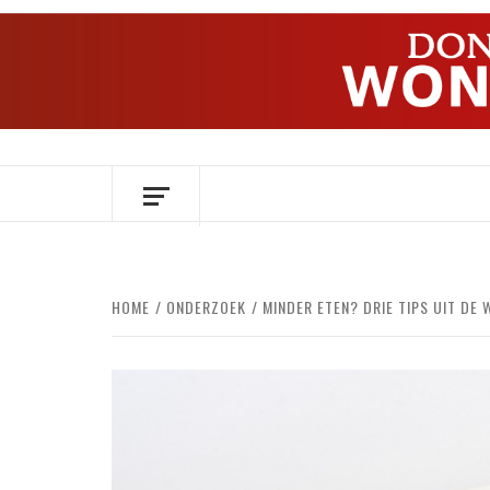
Ga
naar
de
inhoud
OVER HERSENEN EN WETENSCHAP // O
HOME
ONDERZOEK
MINDER ETEN? DRIE TIPS UIT DE