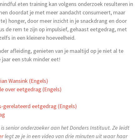
indful eten training kan volgens onderzoek resulteren in
 komen doordat je met meer aandacht consumeert, maar
e) honger, door meer inzicht in je snackdrang en door
us de rem te zijn op impulsief, gehaast eetgedrag, met
zelfs in een kleinere hoeveelheid.
r afleiding, genieten van je maaltijd op je niet al te
e jaar een stuk minder eet!
rian Wansink (Engels)
ole over eetgedrag (Engels)
as-gerelateerd eetgedrag (Engels)
rag
r is senior onderzoeker aan het Donders Instituut. Ze leidt
er
legt ze je in een video van drie minuten uit waar haar