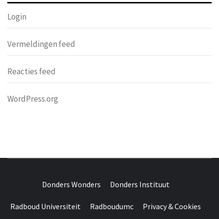
Login
Vermeldingen feed
Reacties feed
WordPress.org
DONDERS
OVER HERSENEN EN WETENSCHAP // ON BRAINS AND
SCIENCE
Donders Wonders
Donders Instituut
WONDERS
Radboud Universiteit
Radboudumc
Privacy & Cookies