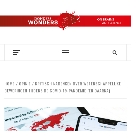
Ga
naar
de
DONDERS
inhoud
OVER HERSENEN EN WETENSCHAP // ON BRAINS AND
SCIENCE
WONDERS
Primair
menu
HOME
OPINIE
KRITISCH NADENKEN OVER WETENSCHAPPELIJKE
BEWERINGEN TIJDENS DE COVID-19-PANDEMIE (EN DAARNA)