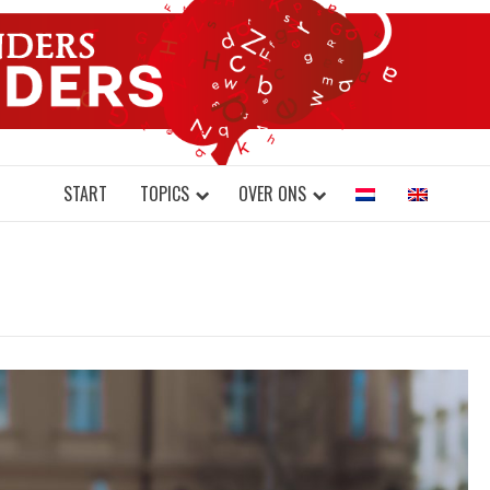
DONDERS W
N BRAINS AND SCIENCE
START
TOPICS
OVER ONS