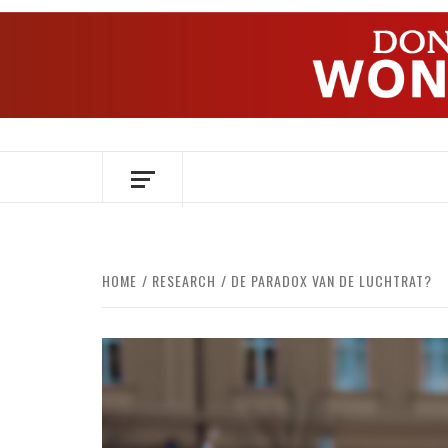
Ga
naar
de
inhoud
OVER HERSENEN EN WETENSCHAP // O
HOME
RESEARCH
DE PARADOX VAN DE LUCHTRAT?