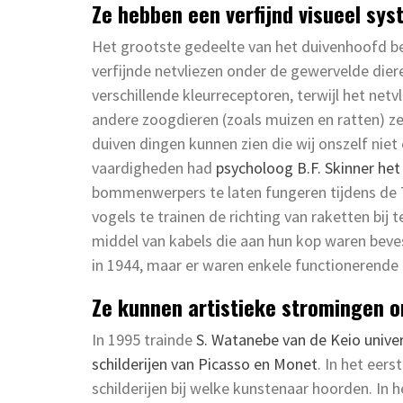
Ze hebben een verfijnd visueel sy
Het grootste gedeelte van het duivenhoofd be
verfijnde netvliezen onder de gewervelde diere
verschillende kleurreceptoren, terwijl het ne
andere zoogdieren (zoals muizen en ratten) ze
duiven dingen kunnen zien die wij onszelf nie
vaardigheden had
psycholoog B.F. Skinner het
bommenwerpers te laten fungeren tijdens de 
vogels te trainen de richting van raketten bij
middel van kabels die aan hun kop waren beve
in 1944, maar er waren enkele functionerende
Ze kunnen artistieke stromingen 
In 1995 trainde
S. Watanebe van de Keio unive
schilderijen van Picasso en Monet
. In het eer
schilderijen bij welke kunstenaar hoorden. In