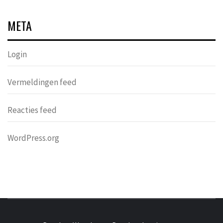
META
Login
Vermeldingen feed
Reacties feed
WordPress.org
DONDERS
OVER HERSENEN EN WETENSCHAP // ON BRAINS AND
SCIENCE