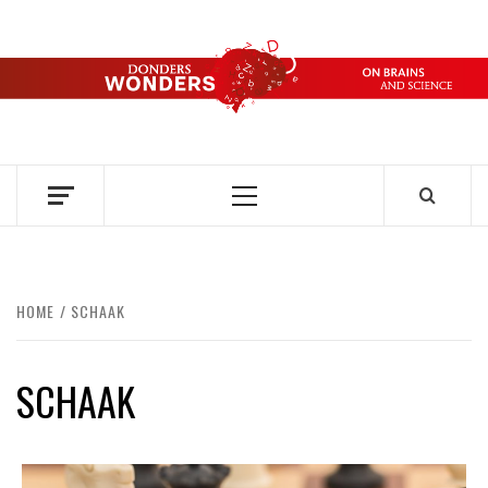
Ga
naar
de
DONDERS
inhoud
OVER HERSENEN EN WETENSCHAP // ON BRAINS AND
SCIENCE
WONDERS
Primair
menu
HOME
SCHAAK
SCHAAK