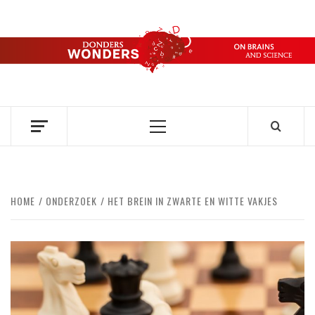
Ga
naar
de
DONDERS
inhoud
OVER HERSENEN EN WETENSCHAP // ON BRAINS AND
SCIENCE
WONDERS
Primair
menu
HOME
ONDERZOEK
HET BREIN IN ZWARTE EN WITTE VAKJES