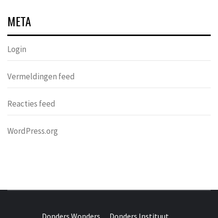
META
Login
Vermeldingen feed
Reacties feed
WordPress.org
DONDERS
OVER HERSENEN EN WETENSCHAP // ON BRAINS AND
SCIENCE
Donders Wonders
Donders Instituut