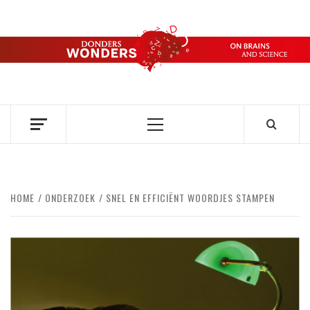
Ga
naar
de
DONDERS
inhoud
OVER HERSENEN EN WETENSCHAP // ON BRAINS AND
SCIENCE
WONDERS
Primair
menu
HOME
ONDERZOEK
SNEL EN EFFICIËNT WOORDJES STAMPEN