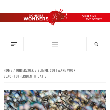
Ga
naar
de
DONDERS
inhoud
OVER HERSENEN EN WETENSCHAP // ON BRAINS AND
SCIENCE
WONDERS
Primair
menu
HOME
ONDERZOEK
SLIMME SOFTWARE VOOR
SLACHTOFFERIDENTIFICATIE