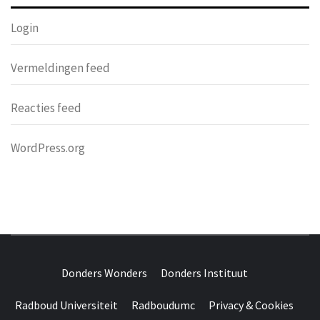
Login
Vermeldingen feed
Reacties feed
WordPress.org
DONDERS
OVER HERSENEN EN WETENSCHAP // ON BRAINS AND
SCIENCE
Donders Wonders
Donders Instituut
WONDERS
Radboud Universiteit
Radboudumc
Privacy & Cookies