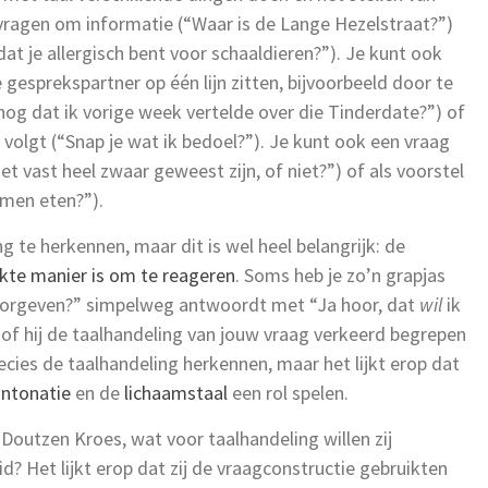
 vragen om informatie (“Waar is de Lange Hezelstraat?”)
at je allergisch bent voor schaaldieren?”). Je kunt ook
e gesprekspartner op één lijn zitten, bijvoorbeeld door te
nog dat ik vorige week vertelde over die Tinderdate?”) of
 volgt (“Snap je wat ik bedoel?”). Je kunt ook een vraag
 vast heel zwaar geweest zijn, of niet?”) of als voorstel
omen eten?”).
g te herkennen, maar dit is wel heel belangrijk: de
kte manier is om te reageren
. Soms heb je zo’n grapjas
 doorgeven?” simpelweg antwoordt met “Ja hoor, dat
wil
ik
sof hij de taalhandeling van jouw vraag verkeerd begrepen
recies de taalhandeling herkennen, maar het lijkt erop dat
intonatie
en de
lichaamstaal
een rol spelen.
 Doutzen Kroes, wat voor taalhandeling willen zij
? Het lijkt erop dat zij de vraagconstructie gebruikten