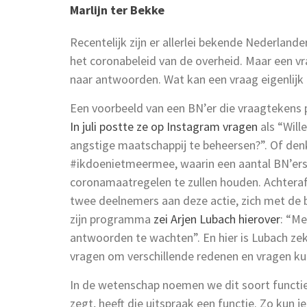
Marlijn ter Bekke
Recentelijk zijn er allerlei bekende Nederland
het coronabeleid van de overheid. Maar een vr
naar antwoorden. Wat kan een vraag eigenlijk
Een voorbeeld van een BN’er die vraagtekens p
In juli postte ze op Instagram vragen
als “Will
angstige maatschappij te beheersen?”. Of den
#ikdoenietmeermee, waarin een aantal BN’ers 
coronamaatregelen te zullen houden. Achter
twee deelnemers aan deze actie, zich met de b
zijn programma
zei Arjen Lubach hierover
: “Me
antwoorden te wachten”. En hier is Lubach zek
vragen om verschillende redenen en vragen kun
In de wetenschap noemen we dit soort functi
zegt, heeft die uitspraak een functie. Zo kun j