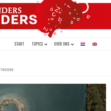
DONDERS W
N BRAINS AND SCIENCE
START
TOPICS
OVER ONS
ANTWOORD