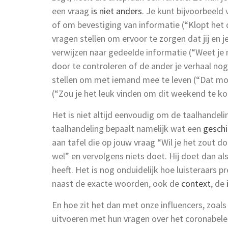
een vraag
is niet anders
. Je kunt bijvoorbeeld
of om bevestiging van informatie (“Klopt het d
vragen stellen om ervoor te zorgen dat jij en j
verwijzen naar gedeelde informatie (“Weet je 
door te controleren of de ander je verhaal nog
stellen om met iemand mee te leven (“Dat moet
(“Zou je het leuk vinden om dit weekend te k
Het is niet altijd eenvoudig om de taalhandelin
taalhandeling bepaalt namelijk wat een
geschi
aan tafel die op jouw vraag “Wil je het zout
wel” en vervolgens niets doet. Hij doet dan al
heeft. Het is nog onduidelijk hoe luisteraars p
naast de exacte woorden, ook de
context
, de
En hoe zit het dan met onze influencers, zoals
uitvoeren met hun vragen over het coronabeleid