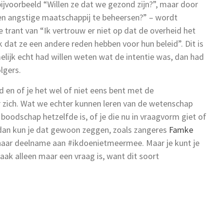
jvoorbeeld “Willen ze dat we gezond zijn?”, maar door
een angstige maatschappij te beheersen?” – wordt
de trant van “Ik vertrouw er niet op dat de overheid het
 dat ze een andere reden hebben voor hun beleid”. Dit is
elijk echt had willen weten wat de intentie was, dan had
lgers.
rd en of je het wel of niet eens bent met de
r zich. Wat we echter kunnen leren van de wetenschap
 boodschap hetzelfde is, of je die nu in vraagvorm giet of
p, dan kun je dat gewoon zeggen, zoals zangeres
Famke
haar deelname aan #ikdoenietmeermee. Maar je kunt je
raak alleen maar een vraag is, want dit soort