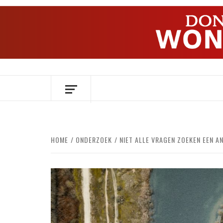
Ga
naar
de
inhoud
OVER HERSENEN EN WETENSCHAP // O
HOME
ONDERZOEK
NIET ALLE VRAGEN ZOEKEN EEN 