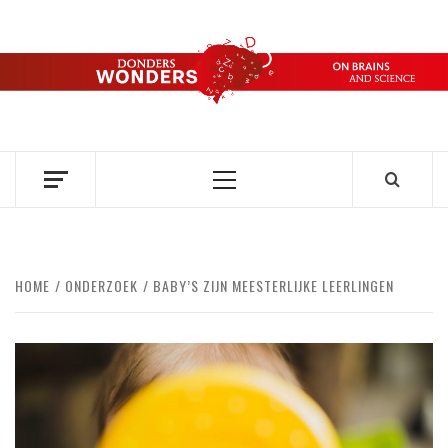
Ga
naar
de
DONDERS
inhoud
OVER HERSENEN EN WETENSCHAP // ON BRAINS AND
SCIENCE
WONDERS
Primair
menu
HOME
ONDERZOEK
BABY’S ZIJN MEESTERLIJKE LEERLINGEN