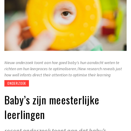
Nieuw onderzoek toont aan hoe goed baby's hun aandacht weten te
richten om hun leerproces te optimaliseren /New research reveals just
how well infants direct their attention to optimise their learning
ONDERZOEK
Baby’s zijn meesterlijke
leerlingen
recent onderzoek toont aan dat baby’s