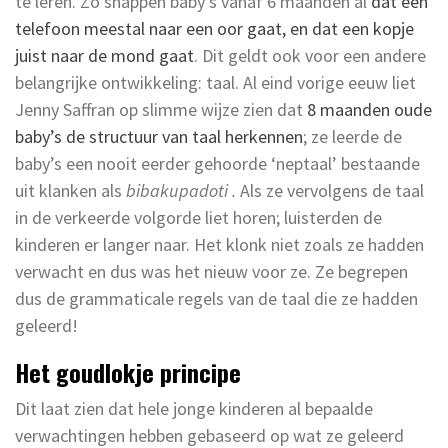
te leren. Zo snappen baby’s vanaf 6 maanden al
dat een
telefoon meestal naar een oor gaat, en dat een kopje
juist naar de mond gaat
. Dit geldt ook voor een andere
belangrijke ontwikkeling: taal. Al eind vorige eeuw liet
Jenny Saffran op slimme wijze zien dat
8 maanden oude
baby’s de structuur van taal herkennen
; ze leerde de
baby’s een nooit eerder gehoorde ‘neptaal’ bestaande
uit klanken als
bibakupadoti .
Als ze vervolgens de taal
in de verkeerde volgorde liet horen; luisterden de
kinderen er langer naar. Het klonk niet zoals ze hadden
verwacht en dus was het nieuw voor ze. Ze begrepen
dus de grammaticale regels van de taal die ze hadden
geleerd!
Het goudlokje principe
Dit laat zien dat hele jonge kinderen al bepaalde
verwachtingen hebben gebaseerd op wat ze geleerd