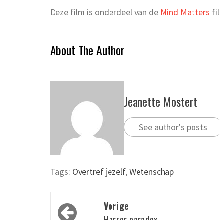
Deze film is onderdeel van de
Mind Matters
fi
About The Author
Jeanette Mostert
See author's posts
Tags:
Overtref jezelf
,
Wetenschap
Bericht
Vorige
Horror paradox