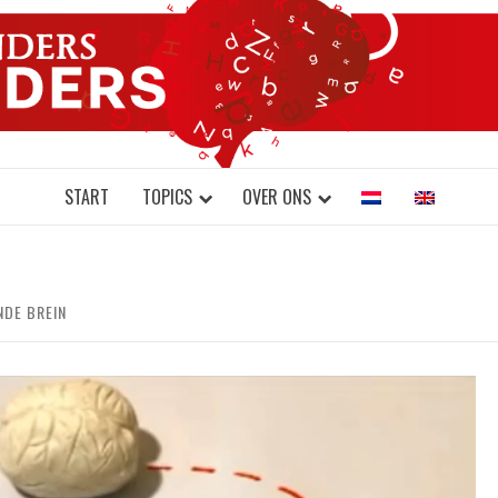
DONDERS W
N BRAINS AND SCIENCE
START
TOPICS
OVER ONS
NDE BREIN