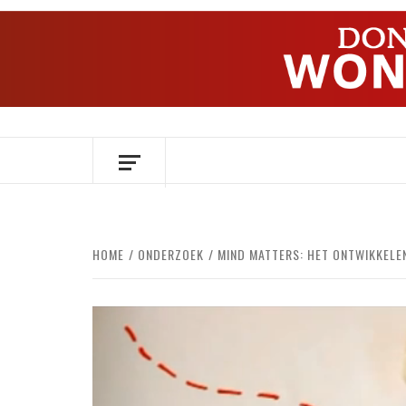
Ga
naar
de
inhoud
OVER HERSENEN EN WETENSCHAP // O
HOME
ONDERZOEK
MIND MATTERS: HET ONTWIKKELE