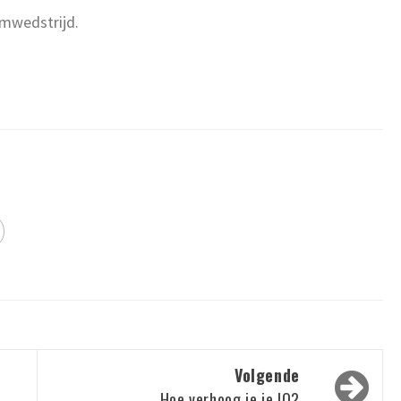
lmwedstrijd.
Volgende
Hoe verhoog je je IQ?