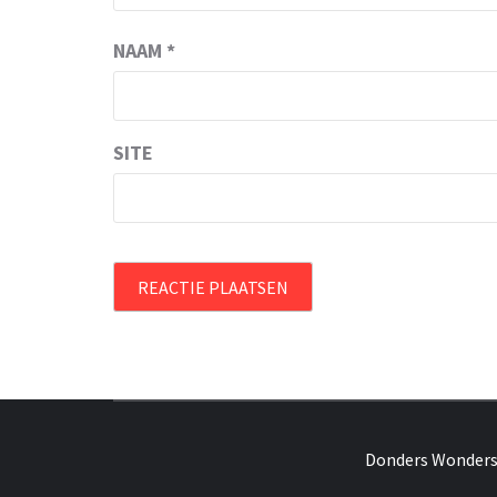
NAAM
*
SITE
OVER HERSENEN EN WETENSCHAP // O
Donders Wonder