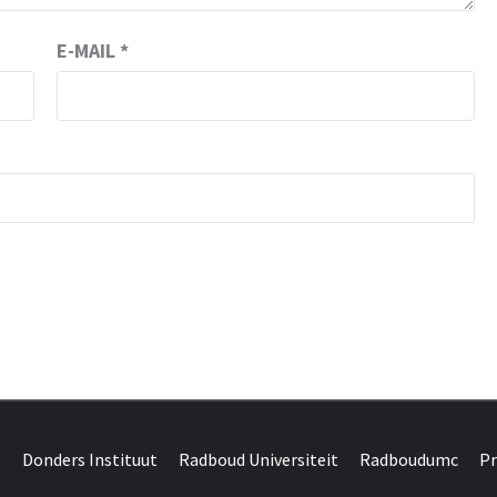
E-MAIL
*
DONDERS W
N BRAINS AND SCIENCE
s
Donders Instituut
Radboud Universiteit
Radboudumc
Pr