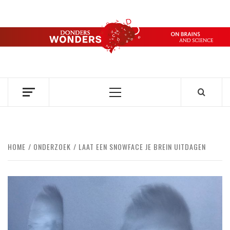
Ga
naar
de
DONDERS
inhoud
OVER HERSENEN EN WETENSCHAP // ON BRAINS AND
SCIENCE
WONDERS
Primair
menu
HOME
ONDERZOEK
LAAT EEN SNOWFACE JE BREIN UITDAGEN