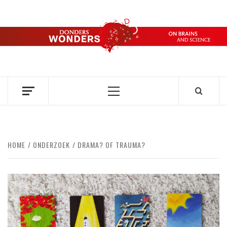
Ga
naar
de
DONDERS
inhoud
OVER HERSENEN EN WETENSCHAP // ON BRAINS AND
SCIENCE
WONDERS
Primair
menu
HOME
ONDERZOEK
DRAMA? OF TRAUMA?