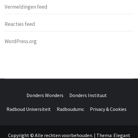
Vermeldingen feed
Reacties feed
WordPress.org
DONDERS
OVER HERSENEN EN WETENSCHAP // ON BRAINS AND
SCIENCE
Donders Wonders
Donders Instituut
WONDERS
Radboud Universiteit
Radboudumc
Privacy & Cookies
Copyright © Alle rechten voorbehouden.
|
Thema:
Elegant