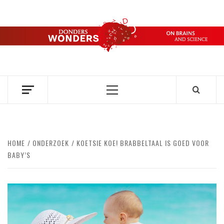
Ga
naar
de
DONDERS
inhoud
OVER HERSENEN EN WETENSCHAP // ON BRAINS AND
SCIENCE
WONDERS
Primair
menu
HOME
ONDERZOEK
KOETSIE KOE! BRABBELTAAL IS GOED VOOR
BABY’S