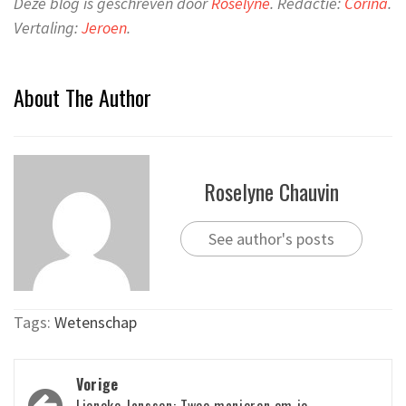
Deze blog is geschreven door
Roselyne
.
Redactie:
Corina
.
Vertaling:
Jeroen
.
About The Author
Roselyne Chauvin
See author's posts
Tags:
Wetenschap
Bericht
Vorige
Lieneke Janssen: Twee manieren om je