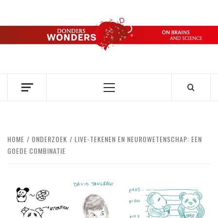
Ga
naar
de
DONDERS
inhoud
OVER HERSENEN EN WETENSCHAP // ON BRAINS AND
SCIENCE
WONDERS
Primair
menu
HOME
ONDERZOEK
LIVE-TEKENEN EN NEUROWETENSCHAP: EEN
GOEDE COMBINATIE