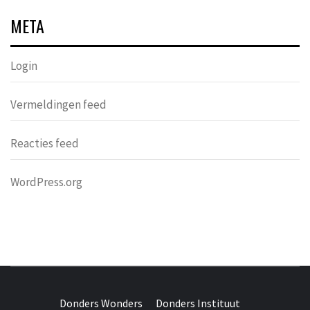
META
Login
Vermeldingen feed
Reacties feed
WordPress.org
DONDERS
OVER HERSENEN EN WETENSCHAP // ON BRAINS AND
SCIENCE
Donders Wonders
Donders Instituut