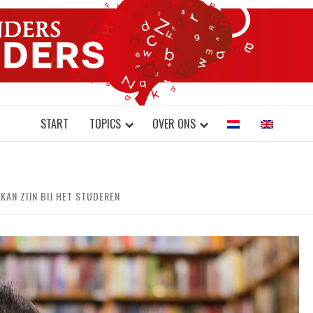
DONDERS W
N BRAINS AND SCIENCE
START
TOPICS
OVER ONS
AN ZIJN BIJ HET STUDEREN