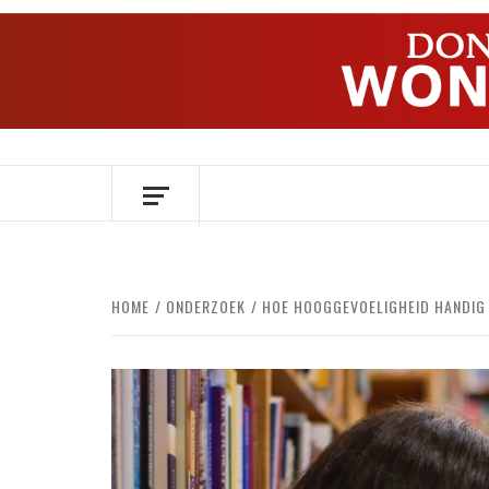
Ga
naar
de
inhoud
OVER HERSENEN EN WETENSCHAP // O
HOME
ONDERZOEK
HOE HOOGGEVOELIGHEID HANDIG K