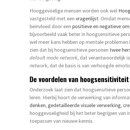
Hooggevoelige mensen worden ook wel
Hoog
vastgesteld met een
vragenlijst
. Omdat mense
beinvloed door een
positieve en negatieve o
bijvoorbeeld vaak beter in hoogsensitieve perso
wel meer kans hebben op mentale problemen i
zien dat bij hoogsensitieve personen
twee her
default mode network
, dat verantwoordelijk i
network
, dat de basis is van verhoogde emot
De voordelen van hoogsensitiviteit
Onderzoek laat zien dat hoogsensitieve person
leren. Hierbij hoort de verwerking van informa
denken
,
gedetailleerde visuele verwerking
,
cre
hooggevoeligheid bij het beter begrijpen van in
toepassen van nieuwe kennis.