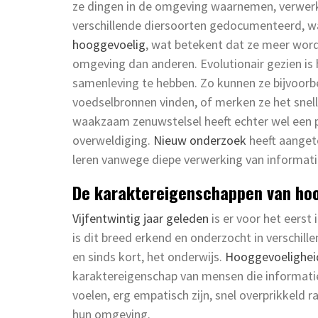
ze dingen in de omgeving waarnemen, verwerke
verschillende diersoorten gedocumenteerd, 
hooggevoelig
, wat betekent dat ze meer word
omgeving dan anderen. Evolutionair gezien is
samenleving te hebben. Zo kunnen ze bijvoor
voedselbronnen vinden, of merken ze het snell
waakzaam zenuwstelsel heeft echter wel een pr
overweldiging.
Nieuw onderzoek
heeft aangeto
leren vanwege diepe verwerking van informati
De karaktereigenschappen van hoo
Vijfentwintig jaar geleden
is er voor het eers
is dit breed erkend en onderzocht in verschille
en sinds kort, het onderwijs.
Hooggevoeligheid
karaktereigenschap van mensen die informatie
voelen, erg empatisch zijn, snel overprikkeld r
hun omgeving.