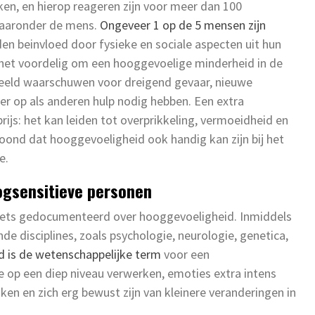
n, en hierop reageren zijn voor meer dan 100
waaronder de mens.
Ongeveer 1 op de 5 mensen zijn
en beinvloed door fysieke en sociale aspecten uit hun
 het voordelig om een hooggevoelige minderheid in de
beeld waarschuwen voor dreigend gevaar, nieuwe
er op als anderen hulp nodig hebben. Een extra
ijs: het kan leiden tot overprikkeling, vermoeidheid en
ond dat hooggevoeligheid ook handig kan zijn bij het
e.
gsensitieve personen
t iets gedocumenteerd over hooggevoeligheid. Inmiddels
nde disciplines, zoals psychologie, neurologie, genetica,
 is de wetenschappelijke term
voor een
 op een diep niveau verwerken, emoties extra intens
aken en zich erg bewust zijn van kleinere veranderingen in