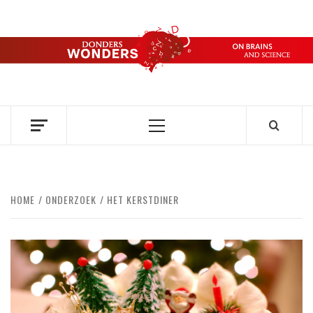
Ga
naar
de
DONDERS
inhoud
OVER HERSENEN EN WETENSCHAP // ON BRAINS AND
SCIENCE
WONDERS
Primair
menu
HOME
ONDERZOEK
HET KERSTDINER