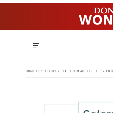
Ga
naar
de
inhoud
OVER HERSENEN EN WETENSCHAP // O
HOME
ONDERZOEK
HET GEHEIM ACHTER DE PERFECTE