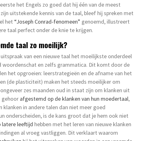
eerste het Engels zo goed dat hij één van de meest
ijn uitstekende kennis van de taal, bleef hij spreken met
wel het
“Joseph Conrad-fenomeen”
genoemd, illustreert
re taal perfect onder de knie te krijgen.
emde taal zo moeilijk?
e uitspraak van een nieuwe taal het moeilijkste onderdeel
eeld woordenschat en zelfs grammatica. Dit komt door de
en het opgroeien: leerstrategieën en de afname van het
n (de plasticiteit) maken het steeds moeilijker om
t ongeveer zes maanden oud in staat zijn om klanken uit
un gehoor
afgestemd op de klanken van hun moedertaal
,
n klanken in andere talen dan niet meer goed
kun onderscheiden, is de kans groot dat je hem ook niet
 latere leeftijd
hebben met het leren van nieuwe klanken
dingen al vroeg vastliggen. Dit verklaart waarom