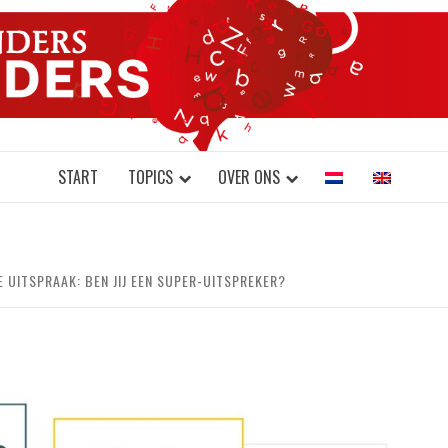
DONDERS W
N BRAINS AND SCIENCE
START
TOPICS
OVER ONS
 UITSPRAAK: BEN JIJ EEN SUPER-UITSPREKER?