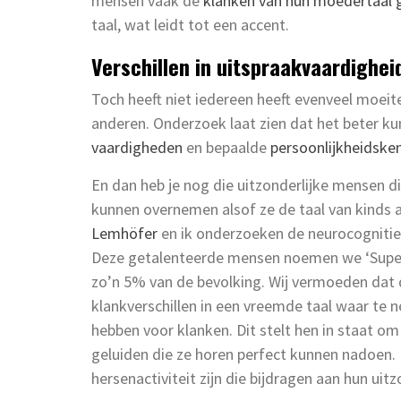
mensen vaak de
klanken van hun moedertaal 
taal, wat leidt tot een accent.
Verschillen in uitspraakvaardighei
Toch heeft niet iedereen heeft evenveel moei
anderen. Onderzoek laat zien dat het beter k
vaardigheden
en bepaalde
persoonlijkheidsk
En dan heb je nog die uitzonderlijke mensen di
kunnen overnemen alsof ze de taal van kinds 
Lemhöfer
en ik onderzoeken de neurocognitiev
Deze getalenteerde mensen noemen we ‘Super-u
zo’n 5% van de bevolking. Wij vermoeden dat d
klankverschillen in een vreemde taal waar te
hebben voor klanken. Dit stelt hen in staat om
geluiden die ze horen perfect kunnen nadoen. 
hersenactiviteit zijn die bijdragen aan hun uitz