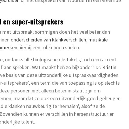
gebruiken
bij het uitspreken van woorden in een vreemde
d en super-uitsprekers
te met uitspraak; sommigen doen het veel beter dan
unnen
onderscheiden van klankverschillen
,
muzikale
enmerken
hierbij een rol kunnen spelen.
e, ondanks alle biologische obstakels, toch een accent
af aan spreken. Wat maakt hen zo bijzonder?
Dr. Kristin
e basis van deze uitzonderlijke uitspraakvaardigheden.
itsprekers’, een term die van toepassing is op slechts
eze personen niet alleen beter in staat zijn om
 nemen, maar dat ze ook een uitzonderlijk goed geheugen
 die klanken nauwkeurig te ‘herhalen’, alsof ze de
Bovendien kunnen er verschillen in hersenstructuur en
onderlijke talent.