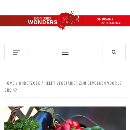
Ga
naar
de
DONDERS
inhoud
OVER HERSENEN EN WETENSCHAP // ON BRAINS AND
SCIENCE
WONDERS
Primair
menu
HOME
ONDERZOEK
HEEFT VEGETARIËR ZIJN GEVOLGEN VOOR JE
BREIN?