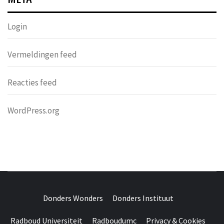
Login
Vermeldingen feed
Reacties feed
WordPress.org
DONDERS
OVER HERSENEN EN WETENSCHAP // ON BRAINS AND
SCIENCE
Donders Wonders
Donders Instituut
WONDERS
Radboud Universiteit
Radboudumc
Privacy & Cookies