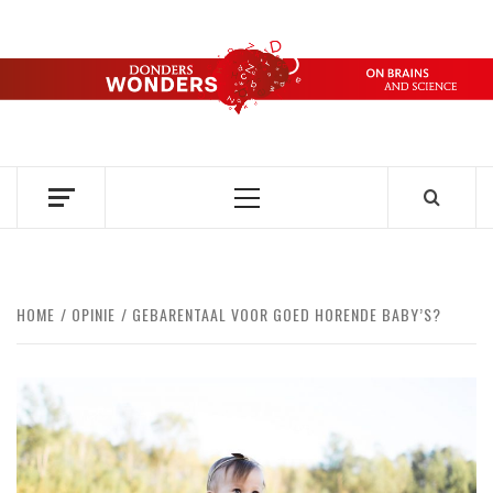
Ga
naar
de
DONDERS
inhoud
OVER HERSENEN EN WETENSCHAP // ON BRAINS AND
SCIENCE
WONDERS
Primair
menu
HOME
OPINIE
GEBARENTAAL VOOR GOED HORENDE BABY’S?