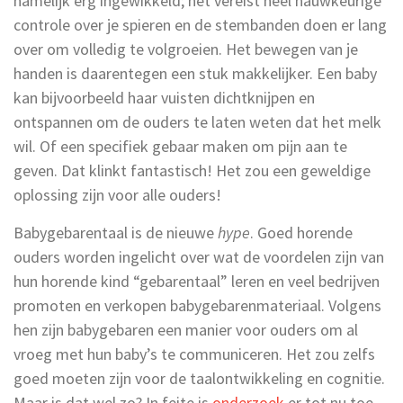
namelijk erg ingewikkeld; het vereist heel nauwkeurige
controle over je spieren en de stembanden doen er lang
over om volledig te volgroeien. Het bewegen van je
handen is daarentegen een stuk makkelijker. Een baby
kan bijvoorbeeld haar vuisten dichtknijpen en
ontspannen om de ouders te laten weten dat het melk
wil. Of een specifiek gebaar maken om pijn aan te
geven. Dat klinkt fantastisch! Het zou een geweldige
oplossing zijn voor alle ouders!
Babygebarentaal is de nieuwe
hype
. Goed horende
ouders worden ingelicht over wat de voordelen zijn van
hun horende kind “gebarentaal” leren en veel bedrijven
promoten en verkopen babygebarenmateriaal. Volgens
hen zijn babygebaren een manier voor ouders om al
vroeg met hun baby’s te communiceren. Het zou zelfs
goed moeten zijn voor de taalontwikkeling en cognitie.
Maar is dat wel zo? In feite is
onderzoek
er tot nu toe