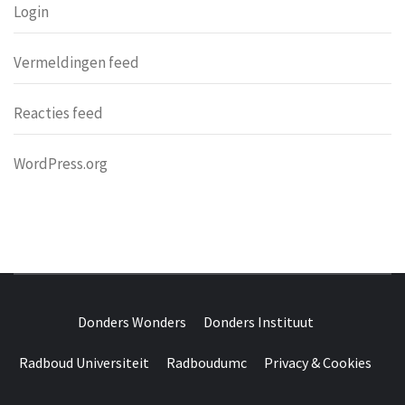
Login
Vermeldingen feed
Reacties feed
WordPress.org
DONDERS
OVER HERSENEN EN WETENSCHAP // ON BRAINS AND
SCIENCE
Donders Wonders
Donders Instituut
WONDERS
Radboud Universiteit
Radboudumc
Privacy & Cookies