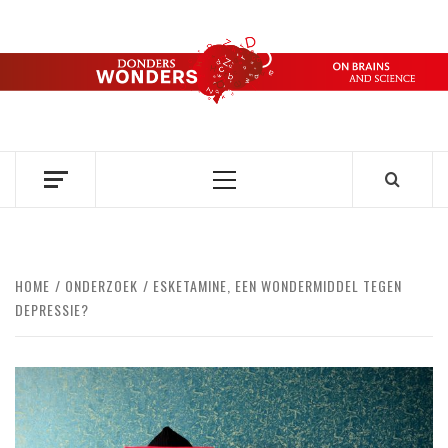
Ga
naar
de
DONDERS
inhoud
OVER HERSENEN EN WETENSCHAP // ON BRAINS AND
SCIENCE
WONDERS
Primair
menu
HOME
ONDERZOEK
ESKETAMINE, EEN WONDERMIDDEL TEGEN
DEPRESSIE?