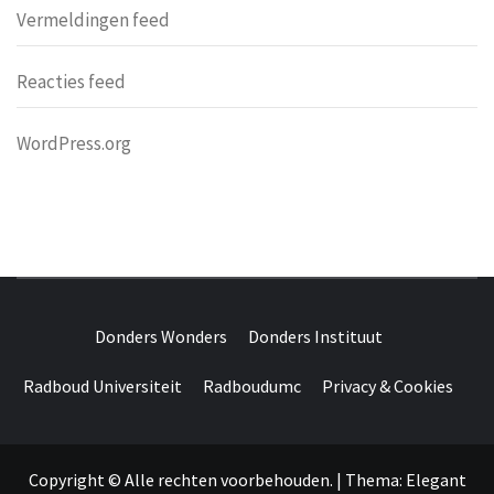
Vermeldingen feed
Reacties feed
WordPress.org
DONDERS
OVER HERSENEN EN WETENSCHAP // ON BRAINS AND
SCIENCE
Donders Wonders
Donders Instituut
WONDERS
Radboud Universiteit
Radboudumc
Privacy & Cookies
Copyright © Alle rechten voorbehouden.
|
Thema:
Elegant