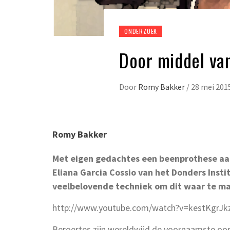
ONDERZOEK
Door middel va
Door
Romy Bakker
/
28 mei 201
Romy Bakker
Met eigen gedachtes een beenprothese aan
Eliana Garcia Cossio van het Donders Inst
veelbelovende techniek om dit waar te m
http://www.youtube.com/watch?v=kestKgrJk
Beroertes zijn wereldwijd de voornaamste oorz