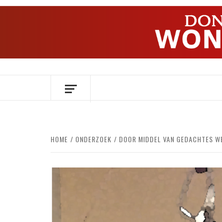
Ga
naar
de
inhoud
OVER HERSENEN EN WETENSCHAP // O
HOME
ONDERZOEK
DOOR MIDDEL VAN GEDACHTES WE