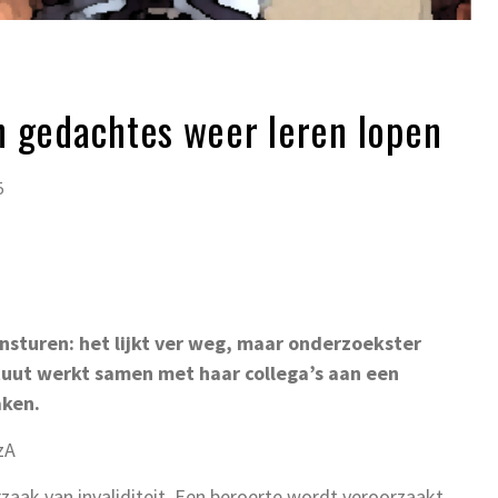
n gedachtes weer leren lopen
5
sturen: het lijkt ver weg, maar onderzoekster
ituut werkt samen met haar collega’s aan een
aken.
zA
aak van invaliditeit. Een beroerte wordt veroorzaakt