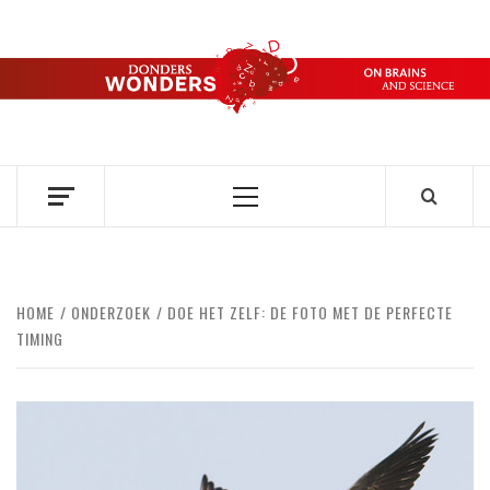
Ga
naar
de
DONDERS
inhoud
OVER HERSENEN EN WETENSCHAP // ON BRAINS AND
SCIENCE
WONDERS
Primair
menu
HOME
ONDERZOEK
DOE HET ZELF: DE FOTO MET DE PERFECTE
TIMING