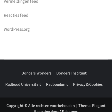
Vermeldingen feed
Reacties feed
WordPress.org
DONDERS
OVER HERSENEN EN WETENSCHAP // ON BRAINS AND
SCIENCE
Donders Wonders
Donders Instituut
WONDERS
Radboud Universiteit
Radboudumc
Privacy & Cookies
Copyright © Alle rechten voorbehouden.
|
Thema:
Elegant
Magazine
door
AF themes
.