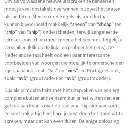
Om als volwassene nieuwe uitspraken te beheersen
moet je veel obstakels overwinnen in zowel het praten
als luisteren. Mensen met Engels als moedertaal
kunnen bijvoorbeeld makkelijk “
sheep
” van “
cheap
” (en
“
chip
” van “
ship
”) onderscheiden, terwijl aangeleerde
sprekers misschien meer moeite hebben met dergelijke
verschillen (klik op de links en probeer het eens). De
Nederlandse taal heeft ook een paar interessante
voorbeelden van woorden die moeilijk te onderscheiden
zijn qua klank, zoals “
vis
” en “
vies
”; en Portugees ook,
zoals “
avô
” (grootvader) en “
avó
” (grootmoeder).
Dus als je moeite hebt met het uitspreken van een erg
complexe buitenlandse naam kun je het wijten aan een
gebrek aan kennis over de taal waar hij vandaan komt.
Je kunt ook altijd heel hard je best doen het goed uit te
spreken, maar dat kan even duren. De enige oplossing