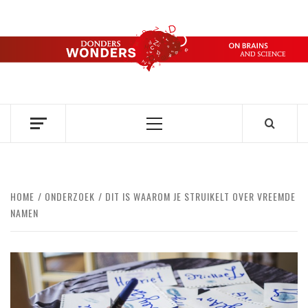
Ga
naar
de
DONDERS
inhoud
OVER HERSENEN EN WETENSCHAP // ON BRAINS AND
SCIENCE
WONDERS
Primair
menu
HOME
ONDERZOEK
DIT IS WAAROM JE STRUIKELT OVER VREEMDE
NAMEN