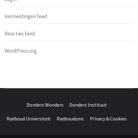
Vermeldingen feed
Reacties feed
WordPress.org
DONDERS
OVER HERSENEN EN WETENSCHAP // ON BRAINS AND
SCIENCE
Donders Wonders
Donders Instituut
WONDERS
Radboud Universiteit
Radboudumc
Privacy & Cookies