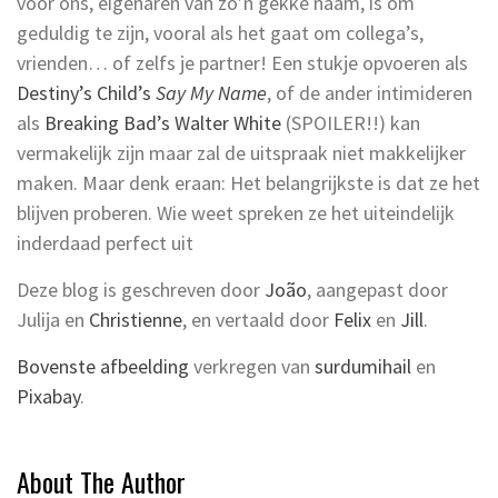
voor ons, eigenaren van zo’n gekke naam, is om
geduldig te zijn, vooral als het gaat om collega’s,
vrienden… of zelfs je partner! Een stukje opvoeren als
Destiny’s Child’s
Say My Name
, of de ander intimideren
als
Breaking Bad’s Walter White
(SPOILER!!) kan
vermakelijk zijn maar zal de uitspraak niet makkelijker
maken. Maar denk eraan: Het belangrijkste is dat ze het
blijven proberen. Wie weet spreken ze het uiteindelijk
inderdaad perfect uit
Deze blog is geschreven door
João
, aangepast door
Julija en
Christienne
, en vertaald door
Felix
en
Jill
.
Bovenste afbeelding
verkregen van
surdumihail
en
Pixabay
.
About The Author