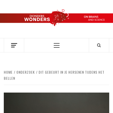
Ga
naar
de
DONDERS
inhoud
OVER HERSENEN EN WETENSCHAP // ON BRAINS AND
SCIENCE
WONDERS
Primair
menu
HOME
ONDERZOEK
DIT GEBEURT IN JE HERSENEN TIJDENS HET
BELLEN