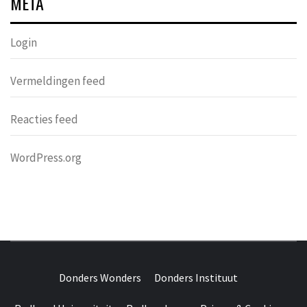
META
Login
Vermeldingen feed
Reacties feed
WordPress.org
DONDERS
OVER HERSENEN EN WETENSCHAP // ON BRAINS AND
SCIENCE
Donders Wonders
Donders Instituut
WONDERS